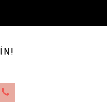
İN!
M