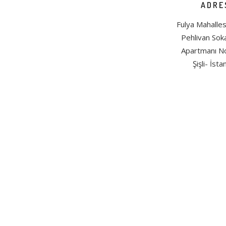
ADRE
Fulya Mahalles
Pehlivan So
Apartmanı N
Şişli- İsta