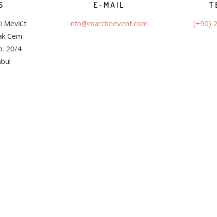
S
E-MAIL
T
i Mevlüt
info@marcheevent.com
(+90) 
kak Cem
o: 20/4
nbul